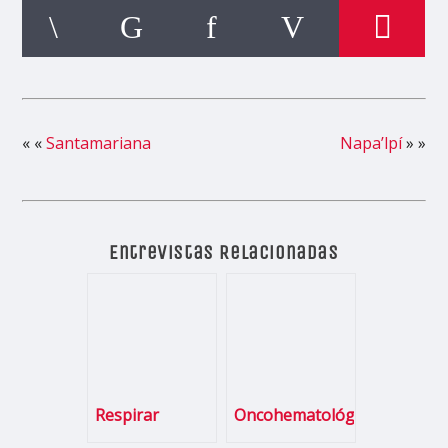
« «
Santamariana
Napa’lpí
» »
Entrevistas Relacionadas
Respirar
Oncohematológicas