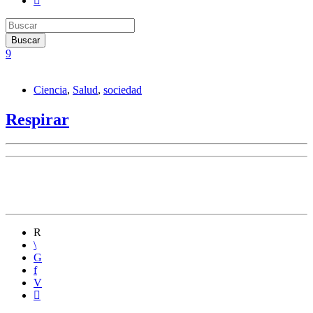
Ciencia
,
Salud
,
sociedad
Respirar
En ADN Ciencia, Rodrigo Gibilisco nos cuenta cómo
monitorear la calidad del aire que consumimos.