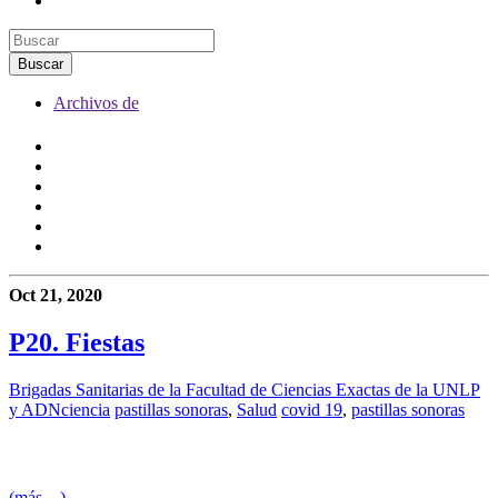
Archivos de
Oct 21, 2020
P20. Fiestas
Brigadas Sanitarias de la Facultad de Ciencias Exactas de la UNLP
y ADNciencia
pastillas sonoras
,
Salud
covid 19
,
pastillas sonoras
(más…)