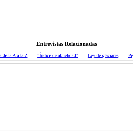
Entrevistas Relacionadas
 de la A a la Z
“Índice de abuelidad”
Ley de glaciares
Pe