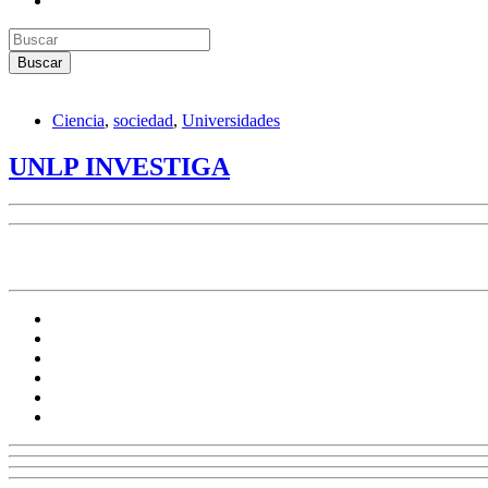
Ciencia
,
sociedad
,
Universidades
UNLP INVESTIGA
Paula Bergero nos adelanta algunas investigaciones q