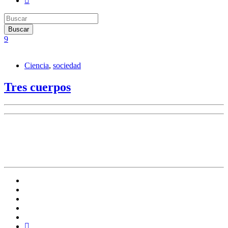
Ciencia
,
sociedad
Tres cuerpos
Columna del Dr. en Astronomía Carlos Feinstein. El
problema de los 3 cuerpos, la serie de Netflix y su
realidad astronómica.