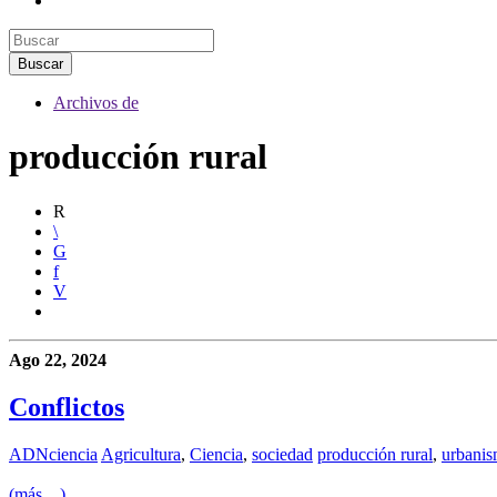
Archivos de
producción rural
Ago 22, 2024
Conflictos
ADNciencia
Agricultura
,
Ciencia
,
sociedad
producción rural
,
urbani
(más…)