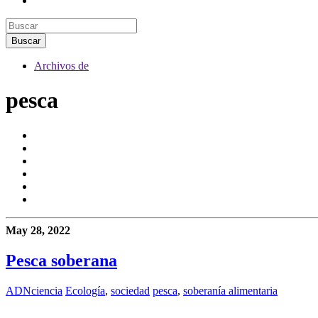
Archivos de
pesca
May 28, 2022
Pesca soberana
ADNciencia
Ecología
,
sociedad
pesca
,
soberanía alimentaria