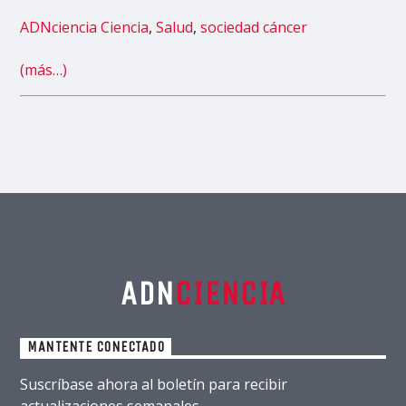
ADNciencia
Ciencia
,
Salud
,
sociedad
cáncer
(más…)
ADN
CIENCIA
MANTENTE CONECTADO
Suscríbase ahora al boletín para recibir
actualizaciones semanales.