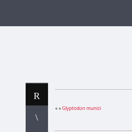
« «
Glyptodon munizi