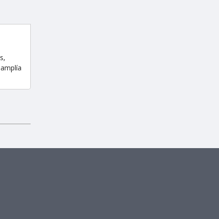
s,
 amplía