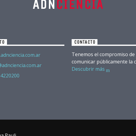
ADN
CIENCIA
TO
CONTACTO
Tenemos el compromiso de
adnciencia.com.ar
comunicar públicamente la c
@adnciencia.com.ar
Descubrir más
 4220200
na Pauli