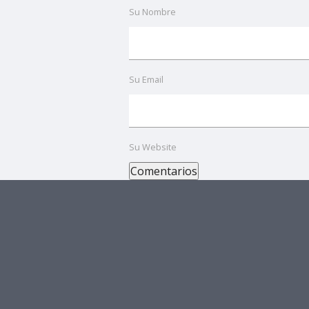
Su Nombre
Su Email
Su Website