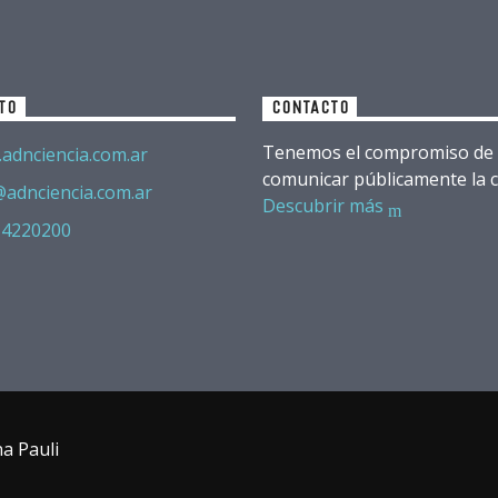
TO
CONTACTO
Tenemos el compromiso de
adnciencia.com.ar
comunicar públicamente la c
@adnciencia.com.ar
Descubrir más
 4220200
na Pauli