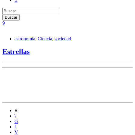
astronomía
,
Ciencia
,
sociedad
Estrellas
En ADN Ciencia, Andrés Dragowski nos invita a
recorrer la historia de los nombres de la estrellas